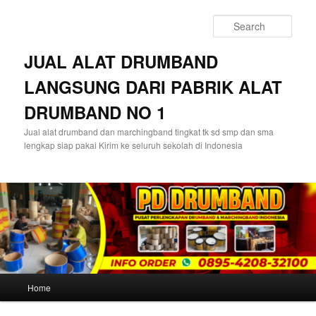
Skip
Skip
to
to
Sear
primary
secondary
content
content
JUAL ALAT DRUMBAND
LANGSUNG DARI PABRIK ALAT
DRUMBAND NO 1
Jual alat drumband dan marchingband tingkat tk sd smp dan sma
lengkap siap pakai Kirim ke seluruh sekolah di Indonesia
Main
Home
menu