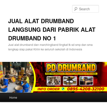
Skip
Skip
to
to
Sear
primary
secondary
content
content
JUAL ALAT DRUMBAND
LANGSUNG DARI PABRIK ALAT
DRUMBAND NO 1
Jual alat drumband dan marchingband tingkat tk sd smp dan sma
lengkap siap pakai Kirim ke seluruh sekolah di Indonesia
Main
Home
menu