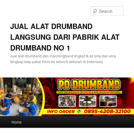
Skip
to
Sear
primary
content
JUAL ALAT DRUMBAND
LANGSUNG DARI PABRIK ALAT
DRUMBAND NO 1
Jual alat drumband dan marchingband tingkat tk sd smp dan sma
lengkap siap pakai Kirim ke seluruh sekolah di Indonesia
Main
Home
menu