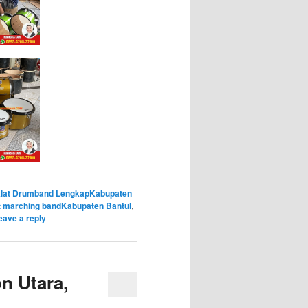
Alat Drumband LengkapKabupaten
at marching bandKabupaten Bantul
,
eave a reply
n Utara,