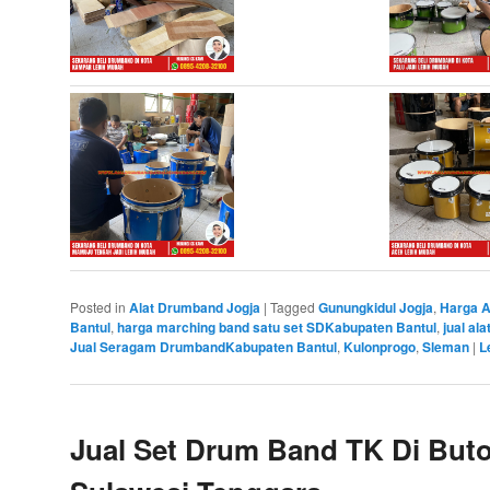
Posted in
Alat Drumband Jogja
|
Tagged
Gunungkidul Jogja
,
Harga 
Bantul
,
harga marching band satu set SDKabupaten Bantul
,
jual al
Jual Seragam DrumbandKabupaten Bantul
,
Kulonprogo
,
Sleman
|
L
Jual Set Drum Band TK Di Buto