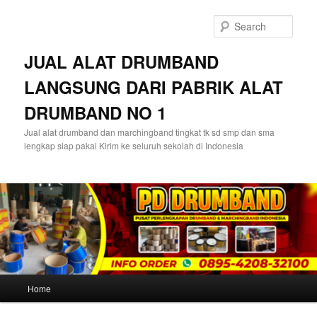
Skip
Skip
to
to
Sear
primary
secondary
content
content
JUAL ALAT DRUMBAND
LANGSUNG DARI PABRIK ALAT
DRUMBAND NO 1
Jual alat drumband dan marchingband tingkat tk sd smp dan sma
lengkap siap pakai Kirim ke seluruh sekolah di Indonesia
Main
Home
menu