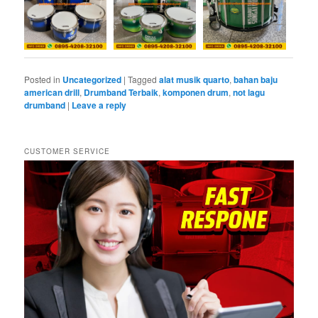
Posted in
Uncategorized
|
Tagged
alat musik quarto
,
bahan baju
american drill
,
Drumband Terbaik
,
komponen drum
,
not lagu
drumband
|
Leave a reply
CUSTOMER SERVICE