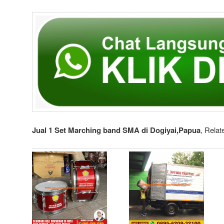
Jual 1 Set Marching band SMA di Dogiyai,Papua
, Relat