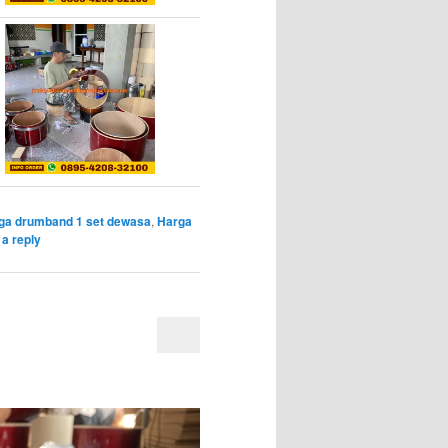
ga drumband 1 set dewasa
,
Harga
a reply