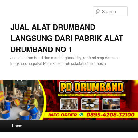
Skip
Skip
to
to
Sear
primary
secondary
content
content
JUAL ALAT DRUMBAND
LANGSUNG DARI PABRIK ALAT
DRUMBAND NO 1
Jual alat drumband dan marchingband tingkat tk sd smp dan sma
lengkap siap pakai Kirim ke seluruh sekolah di Indonesia
Main
Home
menu