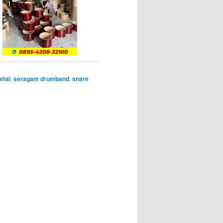
ahal
,
seragam drumband
,
snare