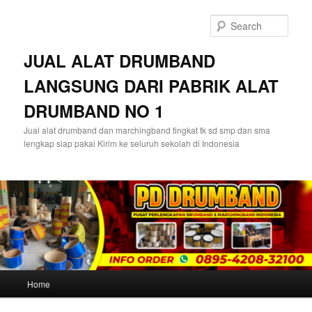
Skip
Skip
to
to
Sear
primary
secondary
content
content
JUAL ALAT DRUMBAND
LANGSUNG DARI PABRIK ALAT
DRUMBAND NO 1
Jual alat drumband dan marchingband tingkat tk sd smp dan sma
lengkap siap pakai Kirim ke seluruh sekolah di Indonesia
Main
Home
menu