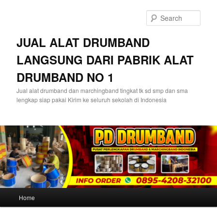
Skip
Skip
to
to
Sear
primary
secondary
content
content
JUAL ALAT DRUMBAND
LANGSUNG DARI PABRIK ALAT
DRUMBAND NO 1
Jual alat drumband dan marchingband tingkat tk sd smp dan sma
lengkap siap pakai Kirim ke seluruh sekolah di Indonesia
Main
Home
menu