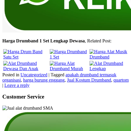
Harga Drumband 1 Set Lengkap Dewasa
, Related Post:
Posted in
Uncategorized
|
Tagged
apakah drumband termasuk
organisasi
,
harga burung enggang
,
Jual Kostum Drumband
,
quartom
|
Leave a reply
Customer Service