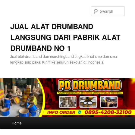
Skip
Skip
to
to
Sear
primary
secondary
content
content
JUAL ALAT DRUMBAND
LANGSUNG DARI PABRIK ALAT
DRUMBAND NO 1
Jual alat drumband dan marchingband tingkat tk sd smp dan sma
lengkap siap pakai Kirim ke seluruh sekolah di Indonesia
Main
Home
menu