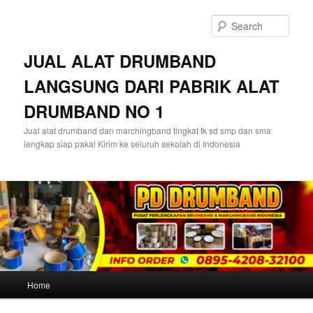
Skip
Skip
to
to
Sear
primary
secondary
content
content
JUAL ALAT DRUMBAND
LANGSUNG DARI PABRIK ALAT
DRUMBAND NO 1
Jual alat drumband dan marchingband tingkat tk sd smp dan sma
lengkap siap pakai Kirim ke seluruh sekolah di Indonesia
Main
Home
menu