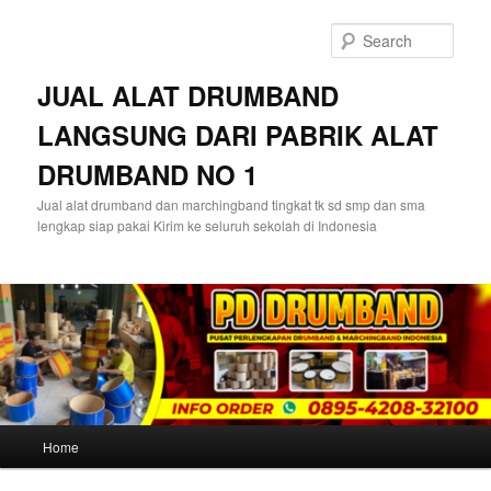
Skip
Skip
to
to
Sear
primary
secondary
content
content
JUAL ALAT DRUMBAND
LANGSUNG DARI PABRIK ALAT
DRUMBAND NO 1
Jual alat drumband dan marchingband tingkat tk sd smp dan sma
lengkap siap pakai Kirim ke seluruh sekolah di Indonesia
Main
Home
menu