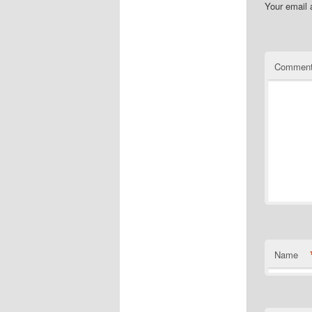
Your email 
Commen
Name