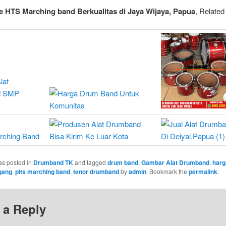
e HTS Marching band Berkualitas di Jaya Wijaya, Papua
, Related
as posted in
Drumband TK
and tagged
drum band
,
Gambar Alat Drumband
,
harg
gang
,
pits marching band
,
tenor drumband
by
admin
. Bookmark the
permalink
.
 a Reply