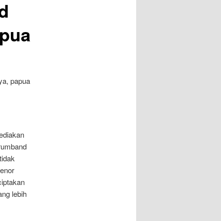
d
apua
ediakan
drumband
tidak
tenor
ciptakan
ng lebih