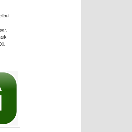
iputi
sar,
ntuk
00.