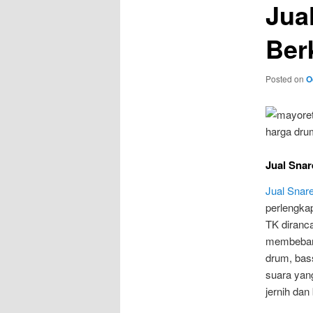
Jua
Ber
Posted on
O
Jual Snar
Jual Snar
perlengka
TK diranc
membebani
drum, bas
suara yan
jernih dan 