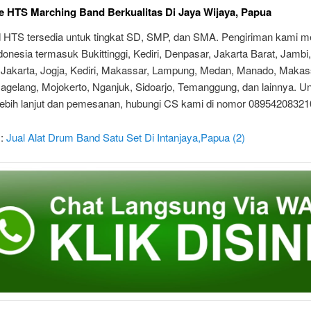
e HTS Marching Band Berkualitas Di Jaya Wijaya, Papua
HTS tersedia untuk tingkat SD, SMP, dan SMA. Pengiriman kami mel
donesia termasuk Bukittinggi, Kediri, Denpasar, Jakarta Barat, Jambi,
Jakarta, Jogja, Kediri, Makassar, Lampung, Medan, Manado, Makas
agelang, Mojokerto, Nganjuk, Sidoarjo, Temanggung, dan lainnya. U
 lebih lanjut dan pemesanan, hubungi CS kami di nomor 08954208321
 :
Jual Alat Drum Band Satu Set Di Intanjaya,Papua (2)