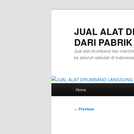
Skip
to
primary
JUAL ALAT 
content
DARI PABRIK
Jual alat drumband dan marchin
ke seluruh sekolah di Indonesia
Main
Home
menu
Post
←
Previous
navigation