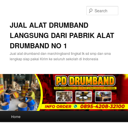
Skip
to
Sear
primary
content
JUAL ALAT DRUMBAND
LANGSUNG DARI PABRIK ALAT
DRUMBAND NO 1
Jual alat drumband dan marchingband tingkat tk sd smp dan sma
lengkap siap pakai Kirim ke seluruh sekolah di Indonesia
Main
Home
menu