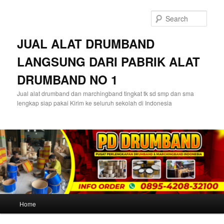
Skip
to
Sear
primary
content
JUAL ALAT DRUMBAND
LANGSUNG DARI PABRIK ALAT
DRUMBAND NO 1
Jual alat drumband dan marchingband tingkat tk sd smp dan sma
lengkap siap pakai Kirim ke seluruh sekolah di Indonesia
Main
Home
menu