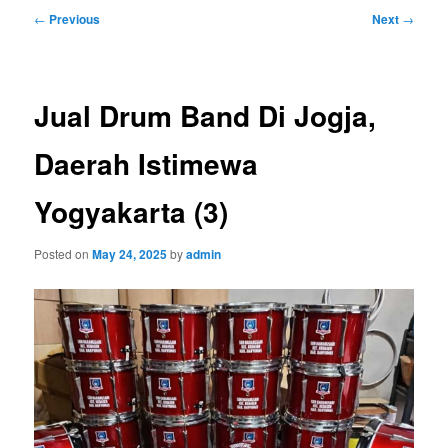
Post
←
Previous
Next
→
navigation
Jual Drum Band Di Jogja,
Daerah Istimewa
Yogyakarta (3)
Posted on
May 24, 2025
by
admin