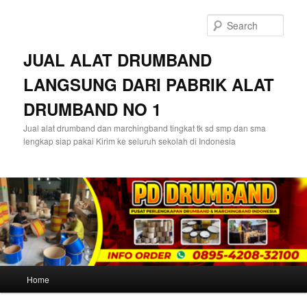
Skip
to
Sear
primary
content
JUAL ALAT DRUMBAND
LANGSUNG DARI PABRIK ALAT
DRUMBAND NO 1
Jual alat drumband dan marchingband tingkat tk sd smp dan sma
lengkap siap pakai Kirim ke seluruh sekolah di Indonesia
Main
Home
menu