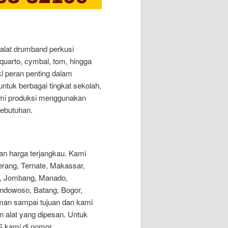
 alat drumband perkusi
 quarto, cymbal, tom, hingga
ki peran penting dalam
tuk berbagai tingkat sekolah,
ami produksi menggunakan
kebutuhan.
an harga terjangkau. Kami
erang, Ternate, Makassar,
un, Jombang, Manado,
Bondowoso, Batang, Bogor,
aman sampai tujuan dan kami
 alat yang dipesan. Untuk
S kami di nomor