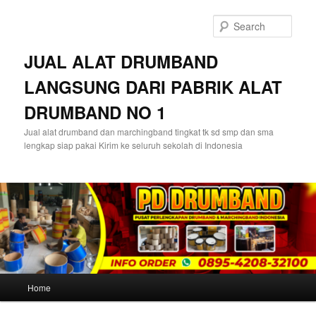
Skip
Skip
to
to
Sear
primary
secondary
content
content
JUAL ALAT DRUMBAND
LANGSUNG DARI PABRIK ALAT
DRUMBAND NO 1
Jual alat drumband dan marchingband tingkat tk sd smp dan sma
lengkap siap pakai Kirim ke seluruh sekolah di Indonesia
Main
Home
menu