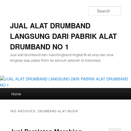
Skip
Skip
to
to
Sear
primary
secondary
content
content
JUAL ALAT DRUMBAND
LANGSUNG DARI PABRIK ALAT
DRUMBAND NO 1
Jual alat drumband dan marchingband tingkat tk sd smp dan sma
lengkap siap pakai Kirim ke seluruh sekolah di Indonesia
Main
Home
menu
TAG ARCHIVES:
DRUMBAND ALAT MUSIK