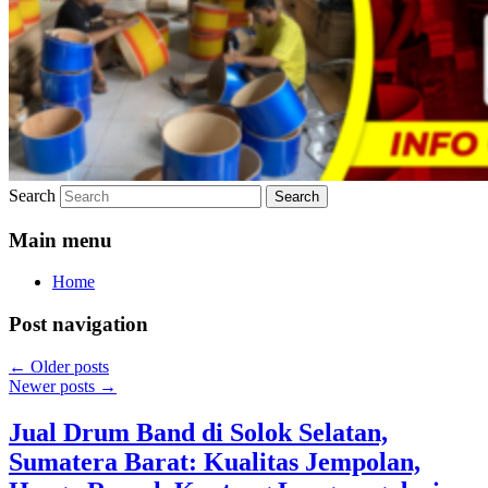
Search
Main menu
Home
Post navigation
←
Older posts
Newer posts
→
Jual Drum Band di Solok Selatan,
Sumatera Barat: Kualitas Jempolan,