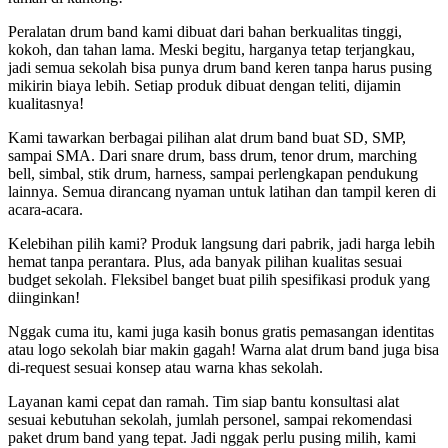
Peralatan drum band kami dibuat dari bahan berkualitas tinggi,
kokoh, dan tahan lama. Meski begitu, harganya tetap terjangkau,
jadi semua sekolah bisa punya drum band keren tanpa harus pusing
mikirin biaya lebih. Setiap produk dibuat dengan teliti, dijamin
kualitasnya!
Kami tawarkan berbagai pilihan alat drum band buat SD, SMP,
sampai SMA. Dari snare drum, bass drum, tenor drum, marching
bell, simbal, stik drum, harness, sampai perlengkapan pendukung
lainnya. Semua dirancang nyaman untuk latihan dan tampil keren di
acara-acara.
Kelebihan pilih kami? Produk langsung dari pabrik, jadi harga lebih
hemat tanpa perantara. Plus, ada banyak pilihan kualitas sesuai
budget sekolah. Fleksibel banget buat pilih spesifikasi produk yang
diinginkan!
Nggak cuma itu, kami juga kasih bonus gratis pemasangan identitas
atau logo sekolah biar makin gagah! Warna alat drum band juga bisa
di-request sesuai konsep atau warna khas sekolah.
Layanan kami cepat dan ramah. Tim siap bantu konsultasi alat
sesuai kebutuhan sekolah, jumlah personel, sampai rekomendasi
paket drum band yang tepat. Jadi nggak perlu pusing milih, kami