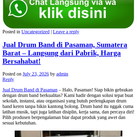
Posted in
Uncategorized
|
Leave a reply
Jual Drum Band di Pasaman, Sumatera
Barat – Langsung dari Pabrik, Harga
Bersahabat!
Posted on
July 23, 2026
by
admin
Reply
Jual Drum Band di Pasaman
– Halo, Pasaman! Siap bikin gebrakan
dengan drum band berkualitas? Kami hadir dengan solusi tepat buat
sekolah, instansi, atau organisasi yang butuh perlengkapan drum
band keren tanpa bikin kantong bolong. Drum band itu nggak cuma
latihan musik, tapi juga latihan disiplin, kerja sama, dan percaya diri!
Pilih produsen berpengalaman biar dapat produk yang awet dan
sesuai kebutuhan.