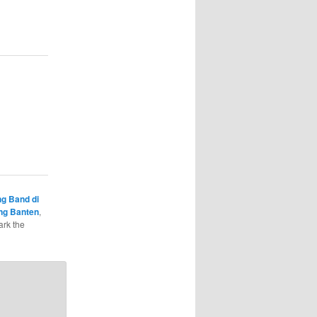
ng Band di
ng Banten
,
ark the