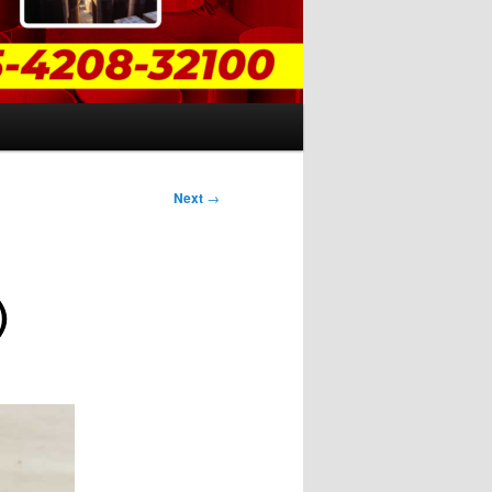
Next
→
)