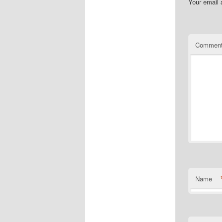
Your email 
Commen
Name