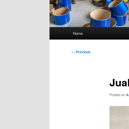
Main
Home
menu
Post
←
Previous
navigation
Jua
Posted on
A